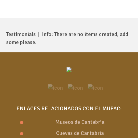
Investigación en Ehnasya el Medina
ROMANOS 
(Egipto)” Dra. CARMEN PÉREZ DIE.
Conservadora del Museo
Arqueológico Nacional
Testimonials | Info: There are no items created, add
some please.
ENLACES RELACIONADOS CON EL MUPAC:
Museos de Cantabria
Cuevas de Cantabria